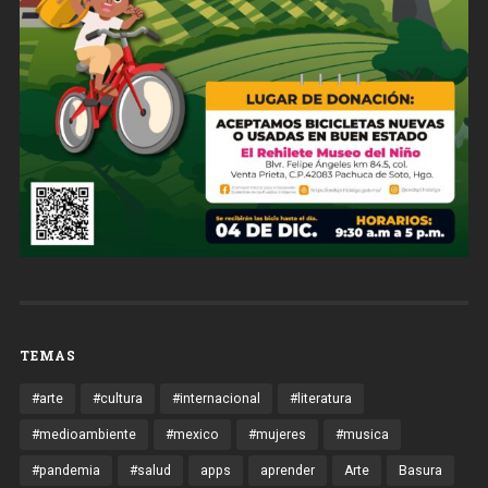
TEMAS
#arte
#cultura
#internacional
#literatura
#medioambiente
#mexico
#mujeres
#musica
#pandemia
#salud
apps
aprender
Arte
Basura