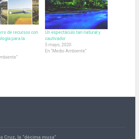
rro de recursos con
Un espectáculo tan natural y
logía para la
cautivador
5 mayo, 2020
En "Medio Ambiente"
Ambiente"
la Cruz, la “décima musa”