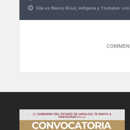
de
luz
entradas
Ella es Nancy Risol, indígena y Youtuber co
COMMENT