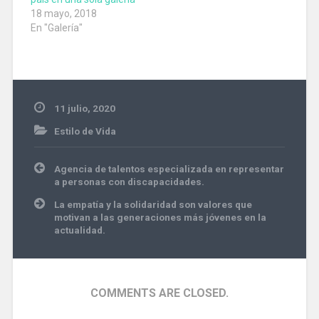
18 mayo, 2018
En "Galería"
11 julio, 2020
Estilo de Vida
Navegación
Agencia de talentos especializada en representar
de
a personas con discapacidades.
entradas
La empatía y la solidaridad son valores que
motivan a las generaciones más jóvenes en la
actualidad.
COMMENTS ARE CLOSED.