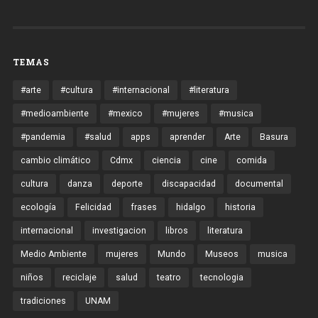
TEMAS
#arte
#cultura
#internacional
#literatura
#medioambiente
#mexico
#mujeres
#musica
#pandemia
#salud
apps
aprender
Arte
Basura
cambio climático
Cdmx
ciencia
cine
comida
cultura
danza
deporte
discapacidad
documental
ecología
Felicidad
frases
hidalgo
historia
internacional
investigacion
libros
literatura
Medio Ambiente
mujeres
Mundo
Museos
musica
niños
reciclaje
salud
teatro
tecnologia
tradiciones
UNAM