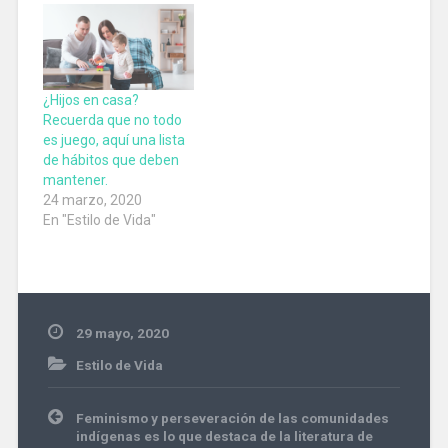
¿Hijos en casa?
Recuerda que no todo
es juego, aquí una lista
de hábitos que deben
mantener.
24 marzo, 2020
En "Estilo de Vida"
29 mayo, 2020
Estilo de Vida
Navegación
Feminismo y perseveración de las comunidades
de
indígenas es lo que destaca de la literatura de
entradas