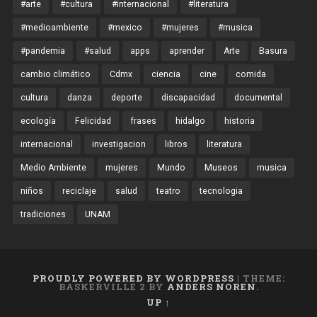
#arte
#cultura
#internacional
#literatura
#medioambiente
#mexico
#mujeres
#musica
#pandemia
#salud
apps
aprender
Arte
Basura
cambio climático
Cdmx
ciencia
cine
comida
cultura
danza
deporte
discapacidad
documental
ecología
Felicidad
frases
hidalgo
historia
internacional
investigacion
libros
literatura
Medio Ambiente
mujeres
Mundo
Museos
musica
niños
reciclaje
salud
teatro
tecnologia
tradiciones
UNAM
PROUDLY POWERED BY WORDPRESS
|
THEME:
BASKERVILLE 2 BY
ANDERS NOREN
.
UP ↑