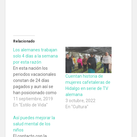
Relacionado
Los alemanes trabajan
solo 4 días a la semana
por esta razón
En esta nación los
periodos vacacionales
Cuentan historia de
constan de 24 días
mujeres cafetaleras de
pagados y aun así se
Hidalgo en serie de TV
han posicionado como
alemana
el país más productivo
11 septiembre, 2019
3 octubre, 2022
del mundo.
En "Estilo de Vida"
En "Cultura"
Así puedes mejorar la
salud mental de los
niños
El contacto con la