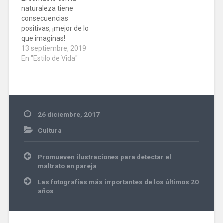
naturaleza tiene
consecuencias
positivas, ¡mejor de lo
que imaginas!
13 septiembre, 2019
En "Estilo de Vida"
26 diciembre, 2017
Cultura
Navegación
Promueven ilustraciones para detectar el
de
maltrato en pareja
entradas
Las fotografías más importantes de los últimos 20
años