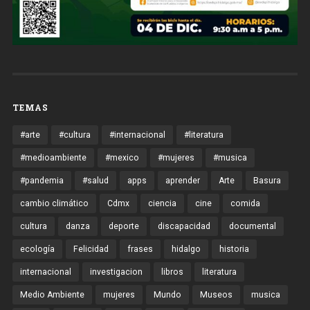
TEMAS
#arte
#cultura
#internacional
#literatura
#medioambiente
#mexico
#mujeres
#musica
#pandemia
#salud
apps
aprender
Arte
Basura
cambio climático
Cdmx
ciencia
cine
comida
cultura
danza
deporte
discapacidad
documental
ecología
Felicidad
frases
hidalgo
historia
internacional
investigacion
libros
literatura
Medio Ambiente
mujeres
Mundo
Museos
musica