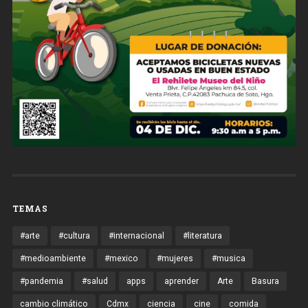
TEMAS
#arte
#cultura
#internacional
#literatura
#medioambiente
#mexico
#mujeres
#musica
#pandemia
#salud
apps
aprender
Arte
Basura
cambio climático
Cdmx
ciencia
cine
comida