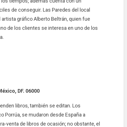
s los tiempos; además cuenta con un
íciles de conseguir. Las Paredes del local
artista gráfico Alberto Beltrán, quien fue
guno de los clientes se interesa en uno de los
a.
México, DF. 06000
enden libros, también se editan. Los
sco Porrúa, se mudaron desde España a
a-venta de libros de ocasión; no obstante, el