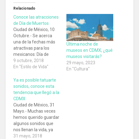
Relacionado
Conoce las atracciones
de Día de Muertos
Ciudad de México, 10
Octubre.- Se acerca
una de la fechas más
Última noche de
atractivas para los
museos en CDMX, ¿qué
mexicanos: Día de
museos visitarás?
Muertos es por eso que
9 octubre, 2018
29 mayo, 2023
te dejamos una lista
En "Estilo de Vida"
En "Cultura"
sobre las atracciones
que puedes visitar: El
Ya es posible tatuarte
clásico Festival del
sonidos, conoce esta
Terror de Six Flags. Este
tendencia que llegó a la
año encontrarás
CDMX
momias, caníbales, una
Ciudad de México, 31
casa maldita, seres…
Mayo.- Muchas veces
hemos querido guardar
algunos sonidos que
nos llenan la vida, ya
sea una sonrisa, una
31 mayo, 2018