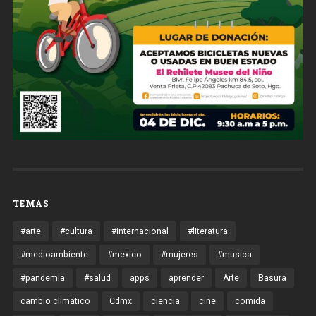
TEMAS
#arte
#cultura
#internacional
#literatura
#medioambiente
#mexico
#mujeres
#musica
#pandemia
#salud
apps
aprender
Arte
Basura
cambio climático
Cdmx
ciencia
cine
comida