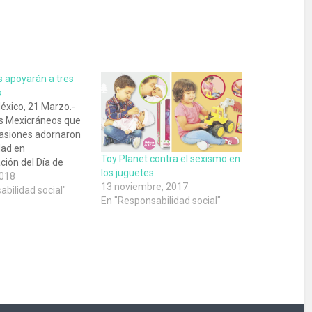
 apoyarán a tres
s
éxico, 21 Marzo.-
s Mexicráneos que
casiones adornaron
dad en
Toy Planet contra el sexismo en
ón del Día de
los juguetes
y han decidido
2018
13 noviembre, 2017
ranito de arena
bilidad social"
En "Responsabilidad social"
iar a tres
 y dos
 indígenas. El arte
ado por la empresa
 funerarios J.