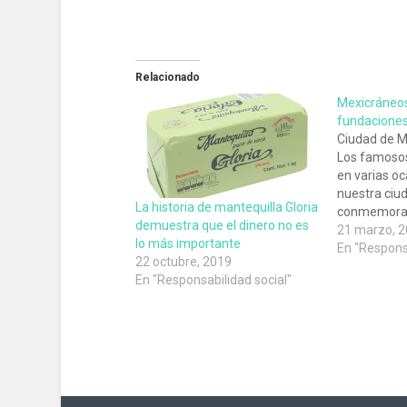
Relacionado
Mexicráneos
fundacione
Ciudad de M
Los famoso
en varias o
nuestra ciu
La historia de mantequilla Gloria
conmemoraci
demuestra que el dinero no es
Muertos, ho
21 marzo, 
lo más importante
aportar un g
En "Responsa
22 octubre, 2019
para benefic
En "Responsabilidad social"
fundaciones
comunidades
será subast
de servicios
García…