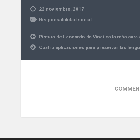
22 noviembre, 2017
Responsabilidad social
Navegación
Pintura de Leonardo da Vinci es la más cara
de
entradas
Cuatro aplicaciones para preservar las leng
COMMENT