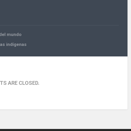
 del mundo
uas indígenas
S ARE CLOSED.