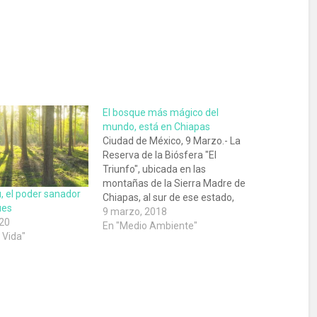
El bosque más mágico del
mundo, está en Chiapas
Ciudad de México, 9 Marzo.- La
Reserva de la Biósfera "El
Triunfo", ubicada en las
montañas de la Sierra Madre de
, el poder sanador
Chiapas, al sur de ese estado,
ues
ha sido nombrado como "el
9 marzo, 2018
20
bosque más mágico del
En "Medio Ambiente"
e Vida"
mundo", por la BBC Earth. En
este sitio, se encuentran
algunas de las especies…