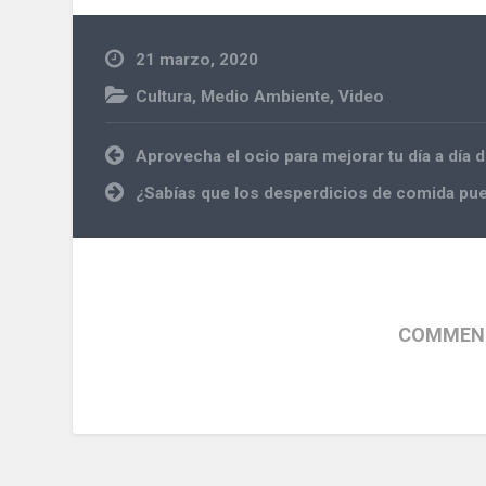
21 marzo, 2020
Cultura
,
Medio Ambiente
,
Video
Navegación
Aprovecha el ocio para mejorar tu día a día 
de
entradas
¿Sabías que los desperdicios de comida pue
COMMENT