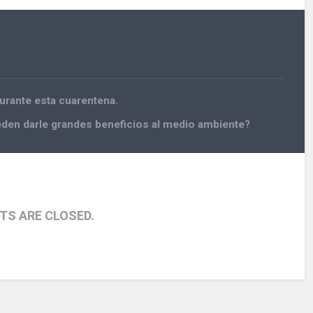
durante esta cuarentena.
den darle grandes beneficios al medio ambiente?
S ARE CLOSED.