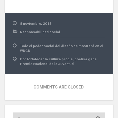
8 noviembre, 2018
Responsabilidad social
Navegación
Todo el poder social del diseño se mostrará en el
de
WDCD
entradas
Por fortalecer la cultura propia, poetisa gana
Premio Nacional de la Juventud
COMMENTS ARE CLOSED.