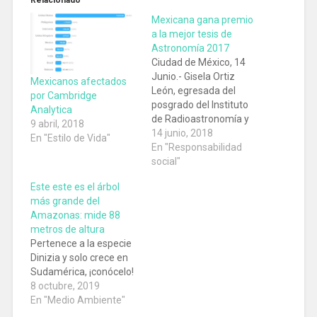
Relacionado
Mexicana gana premio
a la mejor tesis de
Astronomía 2017
Ciudad de México, 14
Junio.- Gisela Ortiz
Mexicanos afectados
León, egresada del
por Cambridge
posgrado del Instituto
Analytica
de Radioastronomía y
9 abril, 2018
Astrofísica (IRyA),
14 junio, 2018
En "Estilo de Vida"
campus Morelia de la
En "Responsabilidad
Universidad Nacional
social"
Autónoma de
Este este es el árbol
México (UNAM), recibirá
más grande del
un premio por la mejor
Amazonas: mide 88
tesis de doctorado del
metros de altura
2017 en el área de
Pertenece a la especie
Astronomía
Dinizia y solo crece en
fundamental que
Sudamérica, ¡conócelo!
otorga la Unión
8 octubre, 2019
Astronómica
En "Medio Ambiente"
Internacional en…