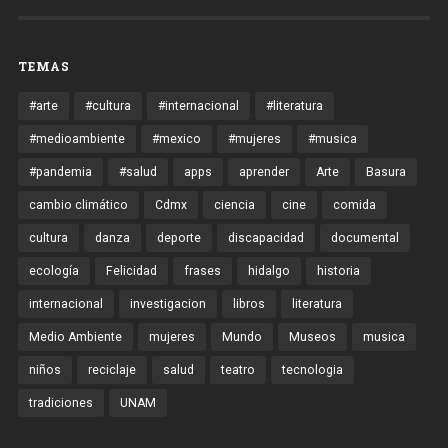
TEMAS
#arte
#cultura
#internacional
#literatura
#medioambiente
#mexico
#mujeres
#musica
#pandemia
#salud
apps
aprender
Arte
Basura
cambio climático
Cdmx
ciencia
cine
comida
cultura
danza
deporte
discapacidad
documental
ecología
Felicidad
frases
hidalgo
historia
internacional
investigacion
libros
literatura
Medio Ambiente
mujeres
Mundo
Museos
musica
niños
reciclaje
salud
teatro
tecnologia
tradiciones
UNAM