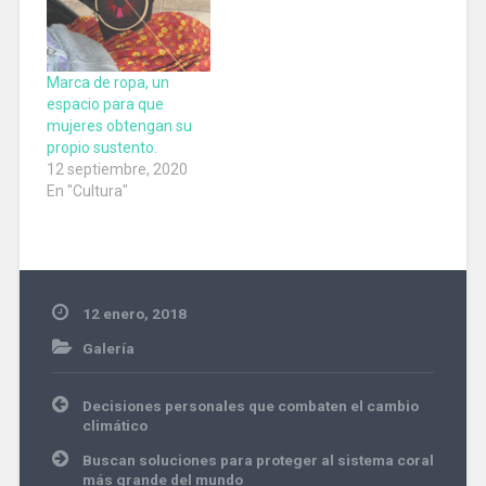
Marca de ropa, un
espacio para que
mujeres obtengan su
propio sustento.
12 septiembre, 2020
En "Cultura"
12 enero, 2018
Galería
Navegación
Decisiones personales que combaten el cambio
de
climático
entradas
Buscan soluciones para proteger al sistema coral
más grande del mundo