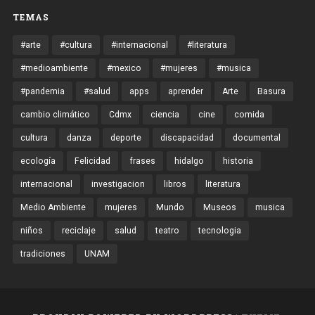
TEMAS
#arte
#cultura
#internacional
#literatura
#medioambiente
#mexico
#mujeres
#musica
#pandemia
#salud
apps
aprender
Arte
Basura
cambio climático
Cdmx
ciencia
cine
comida
cultura
danza
deporte
discapacidad
documental
ecología
Felicidad
frases
hidalgo
historia
internacional
investigacion
libros
literatura
Medio Ambiente
mujeres
Mundo
Museos
musica
niños
reciclaje
salud
teatro
tecnologia
tradiciones
UNAM