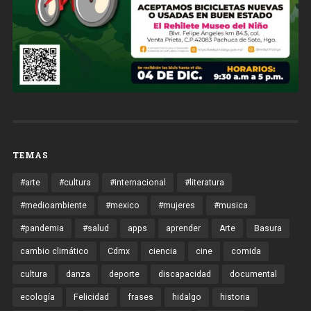
TEMAS
#arte
#cultura
#internacional
#literatura
#medioambiente
#mexico
#mujeres
#musica
#pandemia
#salud
apps
aprender
Arte
Basura
cambio climático
Cdmx
ciencia
cine
comida
cultura
danza
deporte
discapacidad
documental
ecología
Felicidad
frases
hidalgo
historia