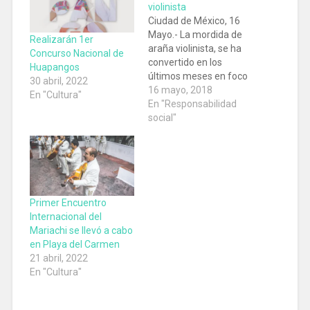
violinista
Ciudad de México, 16
Mayo.- La mordida de
Realizarán 1er
araña violinista, se ha
Concurso Nacional de
convertido en los
Huapangos
últimos meses en foco
30 abril, 2022
de alarma para la
16 mayo, 2018
En "Cultura"
sociedad.
En "Responsabilidad
Especialmente, porque
social"
alrededor del 5% de los
casos registrados en
este incidente, derivan
en formas graves de
intoxicación que entre
otros males, provoca
Primer Encuentro
fallas renales,
Internacional del
lesiones…
Mariachi se llevó a cabo
en Playa del Carmen
21 abril, 2022
En "Cultura"