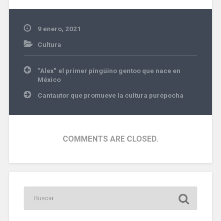
9 enero, 2021
Cultura
#violin
Navegación
“Alex” el primer pingüino gentoo que nace en
de
México
entradas
Cantautor que promueve la cultura purépecha
COMMENTS ARE CLOSED.