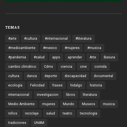
TEMAS
#arte
#cultura
#internacional
#literatura
#medioambiente
#mexico
#mujeres
#musica
#pandemia
#salud
apps
aprender
Arte
Basura
cambio climático
Cdmx
ciencia
cine
comida
cultura
danza
deporte
discapacidad
documental
ecología
Felicidad
frases
hidalgo
historia
internacional
investigacion
libros
literatura
Medio Ambiente
mujeres
Mundo
Museos
musica
niños
reciclaje
salud
teatro
tecnologia
tradiciones
UNAM