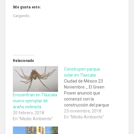
Me gusta esto:
Cargando...
Relacionado
Construyen parque
solar en Tlaxcala
Ciudad de México 23
Noviembre._ El Green
Power anunció que
Encuentran en Tlaxcala
comenzó con la
nuevo ejemplar de
construcción del parque
araña violinista
solar fotovolcaico
23 noviembre, 2018
20 febrero, 2018
Magdalena II en los
En "Medio Ambiente"
En "Medio Ambiente"
municipios de Tlaxco y
Hueyotlipan, en