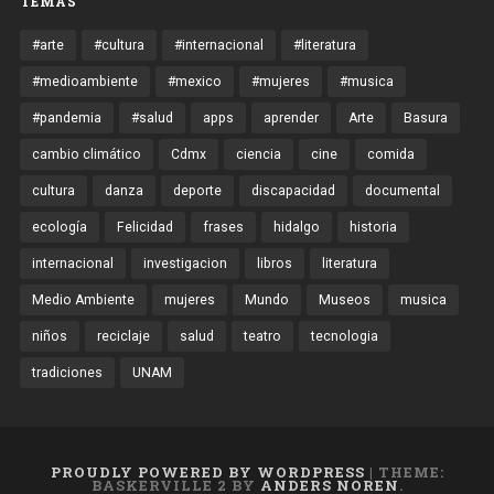
TEMAS
#arte
#cultura
#internacional
#literatura
#medioambiente
#mexico
#mujeres
#musica
#pandemia
#salud
apps
aprender
Arte
Basura
cambio climático
Cdmx
ciencia
cine
comida
cultura
danza
deporte
discapacidad
documental
ecología
Felicidad
frases
hidalgo
historia
internacional
investigacion
libros
literatura
Medio Ambiente
mujeres
Mundo
Museos
musica
niños
reciclaje
salud
teatro
tecnologia
tradiciones
UNAM
PROUDLY POWERED BY WORDPRESS
|
THEME:
BASKERVILLE 2 BY
ANDERS NOREN
.