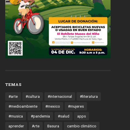
TEMAS
#arte
#cultura
#internacional
#literatura
#medioambiente
#mexico
#mujeres
#musica
#pandemia
#salud
apps
aprender
Arte
Basura
cambio climático