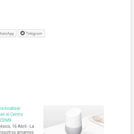
hatsApp
Telegram
a localizar
en el Centro
e CDMX
xico, 16 Abril.- La
 nosotros amamos