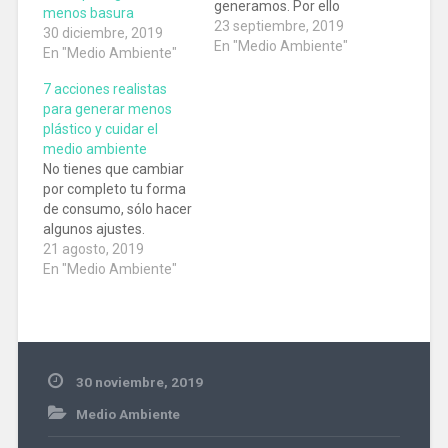
generamos. Por ello
menos basura
aquí te diremos qué
23 septiembre, 2019
30 diciembre, 2019
hacer con las cápsulas
En "Medio Ambiente"
En "Medio Ambiente"
de café.
7 acciones realistas
para generar menos
plástico y cuidar el
medio ambiente
No tienes que cambiar
por completo tu forma
de consumo, sólo hacer
algunos ajustes.
21 agosto, 2019
En "Medio Ambiente"
30 noviembre, 2019
Medio Ambiente
Basura