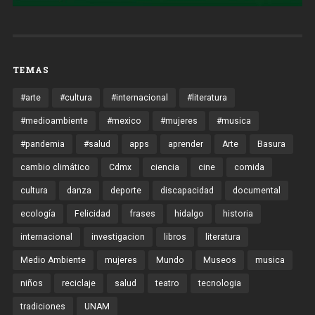
TEMAS
#arte
#cultura
#internacional
#literatura
#medioambiente
#mexico
#mujeres
#musica
#pandemia
#salud
apps
aprender
Arte
Basura
cambio climático
Cdmx
ciencia
cine
comida
cultura
danza
deporte
discapacidad
documental
ecología
Felicidad
frases
hidalgo
historia
internacional
investigacion
libros
literatura
Medio Ambiente
mujeres
Mundo
Museos
musica
niños
reciclaje
salud
teatro
tecnologia
tradiciones
UNAM