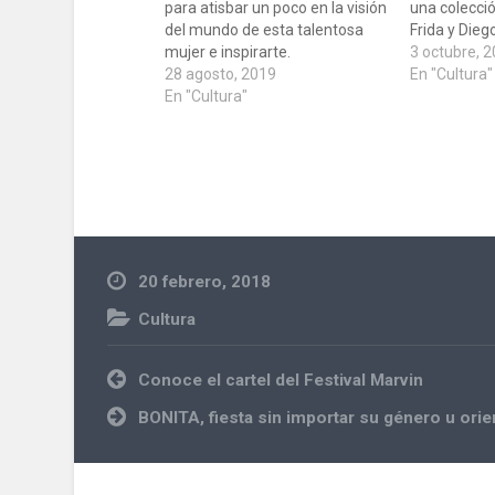
para atisbar un poco en la visión
una colecci
del mundo de esta talentosa
Frida y Dieg
mujer e inspirarte.
3 octubre, 
28 agosto, 2019
En "Cultura"
En "Cultura"
20 febrero, 2018
Cultura
libros
Navegación
Conoce el cartel del Festival Marvin
de
entradas
BONITA, fiesta sin importar su género u orie