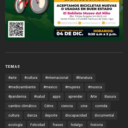
TEMAS
#arte
#cultura
#internacional
#literatura
#medioambiente
#mexico
#mujeres
#musica
#pandemia
#salud
apps
aprender
Arte
Basura
cambio climático
Cdmx
ciencia
cine
comida
cultura
danza
deporte
discapacidad
documental
ecología
Felicidad
frases
hidalgo
historia