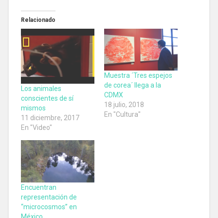
Relacionado
Muestra ´Tres espejos
de corea´ llega a la
Los animales
CDMX
conscientes de sí
18 julio, 2018
mismos
En "Cultura"
11 diciembre, 2017
En "Video"
Encuentran
representación de
“microcosmos” en
México