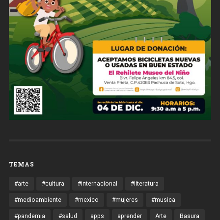
TEMAS
#arte
#cultura
#internacional
#literatura
#medioambiente
#mexico
#mujeres
#musica
#pandemia
#salud
apps
aprender
Arte
Basura