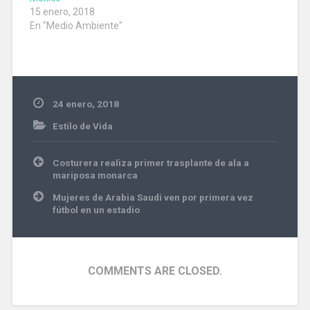
15 enero, 2018
En "Medio Ambiente"
24 enero, 2018
Estilo de Vida
Navegación
Costurera realiza primer trasplante de ala a
de
mariposa monarca
entradas
Mujeres de Arabia Saudí ven por primera vez
fútbol en un estadio
COMMENTS ARE CLOSED.