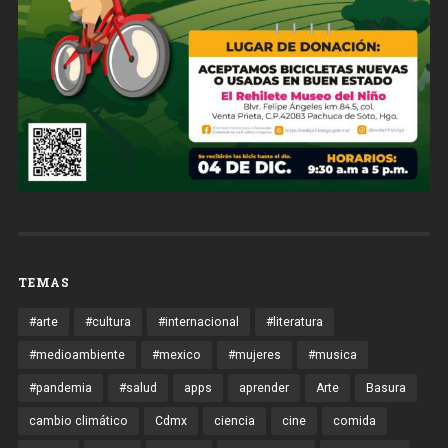
TEMAS
#arte
#cultura
#internacional
#literatura
#medioambiente
#mexico
#mujeres
#musica
#pandemia
#salud
apps
aprender
Arte
Basura
cambio climático
Cdmx
ciencia
cine
comida