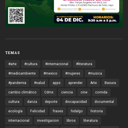
TEMAS
#arte
#cultura
#internacional
#literatura
#medioambiente
#mexico
#mujeres
#musica
#pandemia
#salud
apps
aprender
Arte
Basura
cambio climático
Cdmx
ciencia
cine
comida
cultura
danza
deporte
discapacidad
documental
ecología
Felicidad
frases
hidalgo
historia
internacional
investigacion
libros
literatura