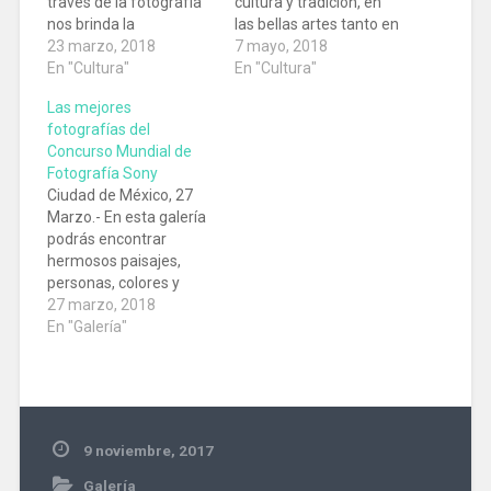
través de la fotografía
cultura y tradición, en
nos brinda la
las bellas artes tanto en
oportunidad de ver
23 marzo, 2018
música, literatura y
7 mayo, 2018
detalles que poco se
En "Cultura"
también pintura (por
En "Cultura"
pueden apreciar a
mencionar algunas)
Las mejores
través de los libros,
obra de arte que se
fotografías del
pero además podemos
encuentran inmersas
Concurso Mundial de
sentirnos más cerca a
en grandes museos,
Fotografía Sony
través de los ojos de
palacios y recintos
Ciudad de México, 27
alguien más. Un joven
importantes con
Marzo.- En esta galería
mexicano…
cientos de murales,
podrás encontrar
lienzos y…
hermosos paisajes,
personas, colores y
encuadres perfectos
27 marzo, 2018
del Concurso Mundial
En "Galería"
de fotografía de Sony.
En este concurso
participan personas de
todas las edades y con
diferentes niveles de
9 noviembre, 2017
destreza, pero para
seleccionar las mejores
Galería