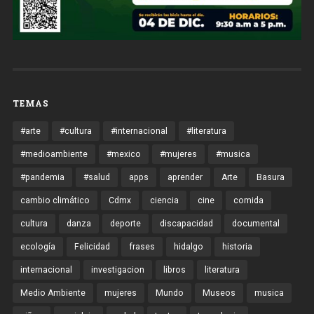
TEMAS
#arte
#cultura
#internacional
#literatura
#medioambiente
#mexico
#mujeres
#musica
#pandemia
#salud
apps
aprender
Arte
Basura
cambio climático
Cdmx
ciencia
cine
comida
cultura
danza
deporte
discapacidad
documental
ecología
Felicidad
frases
hidalgo
historia
internacional
investigacion
libros
literatura
Medio Ambiente
mujeres
Mundo
Museos
musica