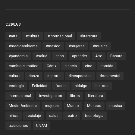
TEMAS
#arte
#cultura
#internacional
#literatura
#medioambiente
#mexico
#mujeres
#musica
#pandemia
#salud
apps
aprender
Arte
Basura
cambio climático
Cdmx
ciencia
cine
comida
cultura
danza
deporte
discapacidad
documental
ecología
Felicidad
frases
hidalgo
historia
internacional
investigacion
libros
literatura
Medio Ambiente
mujeres
Mundo
Museos
musica
niños
reciclaje
salud
teatro
tecnologia
tradiciones
UNAM