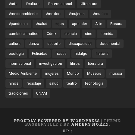
#arte
#cultura
#internacional
#literatura
#medioambiente
#mexico
#mujeres
#musica
#pandemia
#salud
apps
aprender
Arte
Basura
cambio climático
Cdmx
ciencia
cine
comida
cultura
danza
deporte
discapacidad
documental
ecología
Felicidad
frases
hidalgo
historia
internacional
investigacion
libros
literatura
Medio Ambiente
mujeres
Mundo
Museos
musica
niños
reciclaje
salud
teatro
tecnologia
tradiciones
UNAM
PROUDLY POWERED BY WORDPRESS
|
THEME:
BASKERVILLE 2 BY
ANDERS NOREN
.
UP ↑