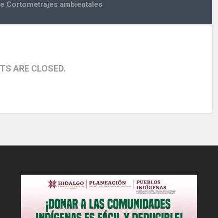
 de Cortometrajes ambientales
S ARE CLOSED.