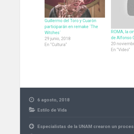
Guillermo del Toro y Cuarón
participarán en remake ´The
ROMA, la ci
Witches´
de Alfonso 
29 junio, 2018
20 noviembr
En "Cultura"
En "Video"
6 agosto, 2018
Estilo de Vida
Navegación
Especialistas de la UNAM crearon un proce
de