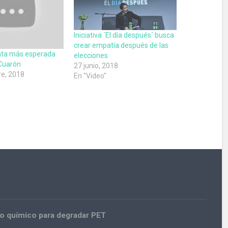
Iniciativa ´El día después´ busca
crear empatía después de las
nta más esperada
elecciones
Cuarón
27 junio, 2018
e, 2018
En "Video"
so químico para degradar PET