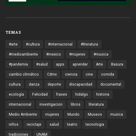
TEMAS
#arte
#cultura
#internacional
#literatura
#medioambiente
#mexico
#mujeres
#musica
#pandemia
#salud
apps
aprender
Arte
Basura
cambio climático
Cdmx
ciencia
cine
comida
cultura
danza
deporte
discapacidad
documental
ecología
Felicidad
frases
hidalgo
historia
internacional
investigacion
libros
literatura
Medio Ambiente
mujeres
Mundo
Museos
musica
niños
reciclaje
salud
teatro
tecnologia
tradiciones
UNAM