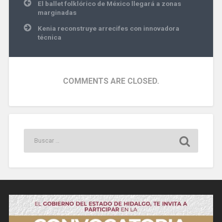
Navegación
El ballet folklórico de México llegará a zonas
de
marginadas
entradas
Kenia reconstruye arrecifes con innovadora
técnica
COMMENTS ARE CLOSED.