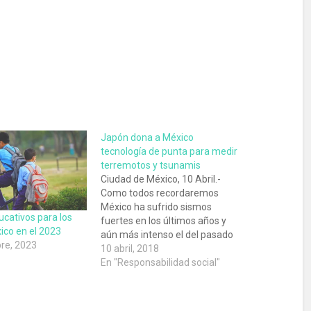
Japón dona a México
tecnología de punta para medir
terremotos y tsunamis
Ciudad de México, 10 Abril.-
Como todos recordaremos
México ha sufrido sismos
ucativos para los
fuertes en los últimos años y
ico en el 2023
aún más intenso el del pasado
re, 2023
19 de septiembre, gracias a los
10 abril, 2018
Japoneses han donado "El
En "Responsabilidad social"
Geoslicer" un instrumento con
tecnología de punta para
determinar la actividad de