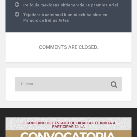
Navegación
Película mexicana obtiene 9 de 16 premios Ariel
de
entradas
Tejedora tradicional kumiai exhibe obra en
Palacio de Bellas Artes
COMMENTS ARE CLOSED.