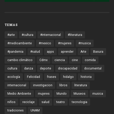
TEMAS
#arte
#cultura
#internacional
#literatura
#medioambiente
#mexico
#mujeres
#musica
#pandemia
#salud
apps
aprender
Arte
Basura
cambio climático
Cdmx
ciencia
cine
comida
cultura
danza
deporte
discapacidad
documental
ecología
Felicidad
frases
hidalgo
historia
internacional
investigacion
libros
literatura
Medio Ambiente
mujeres
Mundo
Museos
musica
niños
reciclaje
salud
teatro
tecnologia
tradiciones
UNAM