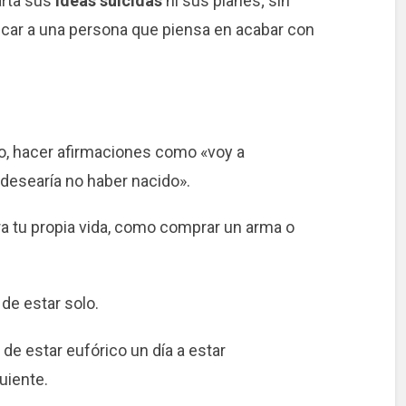
rta sus
ideas suicidas
ni sus planes; sin
icar a una persona que piensa en acabar con
lo, hacer afirmaciones como «voy a
desearía no haber nacido».
ra tu propia vida, como comprar un arma o
 de estar solo.
e estar eufórico un día a estar
uiente.