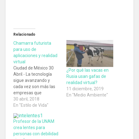
Relacionado
Chamarra futurista
para uso de
aplicaciones y realidad
virtual
Ciudad de México 30
¿Por qué las vacas en
Abril.- La tecnología
Rusia usan gafas de
sigue avanzando y
realidad virtual?
cada vez son más las
11 diciembre, 2019
empresas que
En "Medio Ambiente"
desarrollan accesorios
30 abril, 2018
compatibles con la
En "Estilo de Vida"
realidad virtual (RV),
muchas personas no se
Profesor de la UNAM
acostumbran a la
crea lentes para
separación del cuerpo y
personas con debilidad
la mente al entrar a un