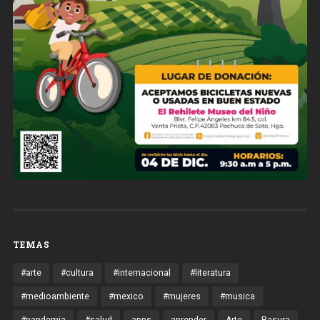
TEMAS
#arte
#cultura
#internacional
#literatura
#medioambiente
#mexico
#mujeres
#musica
#pandemia
#salud
apps
aprender
Arte
Basura