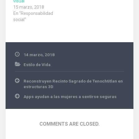
visual
mundo de RV, por lo que
15 marzo, 2018
se asocia…
En "Responsabilidad
social"
14 marzo, 2018
Estilo de Vida
Navegación
Reconstruyen Recinto Sagrado de Tenochtitlan en
de
estructuras 3D
entradas
Apps ayudan a las mujeres a sentirse seguras
COMMENTS ARE CLOSED.