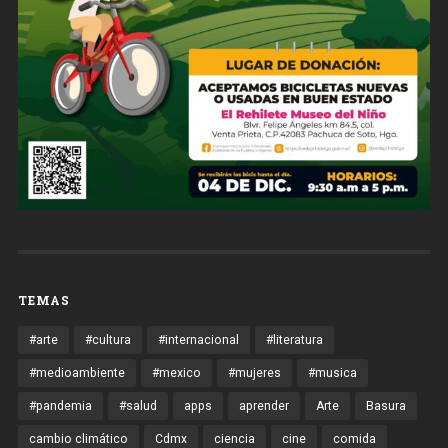
TEMAS
#arte
#cultura
#internacional
#literatura
#medioambiente
#mexico
#mujeres
#musica
#pandemia
#salud
apps
aprender
Arte
Basura
cambio climático
Cdmx
ciencia
cine
comida