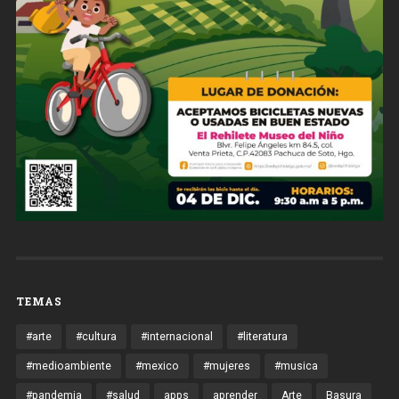
TEMAS
#arte
#cultura
#internacional
#literatura
#medioambiente
#mexico
#mujeres
#musica
#pandemia
#salud
apps
aprender
Arte
Basura