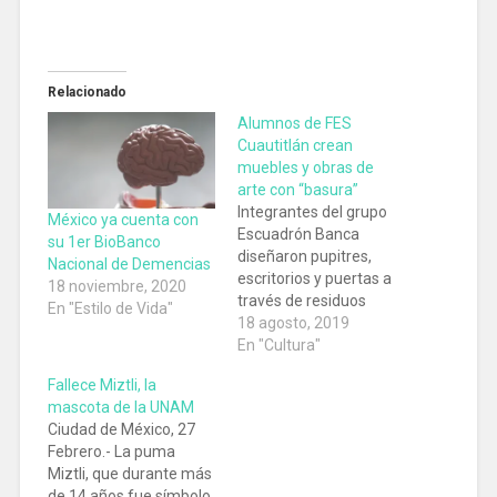
Relacionado
Alumnos de FES
Cuautitlán crean
muebles y obras de
arte con “basura”
Integrantes del grupo
México ya cuenta con
Escuadrón Banca
su 1er BioBanco
diseñaron pupitres,
Nacional de Demencias
escritorios y puertas a
18 noviembre, 2020
través de residuos
En "Estilo de Vida"
destinados a la basura.
18 agosto, 2019
En "Cultura"
Fallece Miztli, la
mascota de la UNAM
Ciudad de México, 27
Febrero.- La puma
Miztli, que durante más
de 14 años fue símbolo