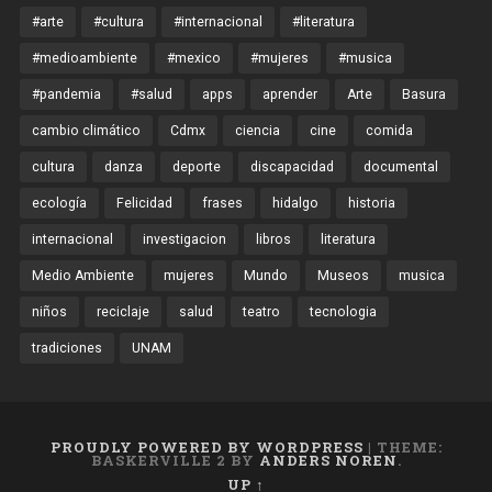
#arte
#cultura
#internacional
#literatura
#medioambiente
#mexico
#mujeres
#musica
#pandemia
#salud
apps
aprender
Arte
Basura
cambio climático
Cdmx
ciencia
cine
comida
cultura
danza
deporte
discapacidad
documental
ecología
Felicidad
frases
hidalgo
historia
internacional
investigacion
libros
literatura
Medio Ambiente
mujeres
Mundo
Museos
musica
niños
reciclaje
salud
teatro
tecnologia
tradiciones
UNAM
PROUDLY POWERED BY WORDPRESS
|
THEME:
BASKERVILLE 2 BY
ANDERS NOREN
.
UP ↑