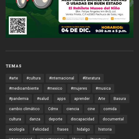
TEMAS
#arte
#cultura
#internacional
#literatura
#medioambiente
#mexico
#mujeres
#musica
#pandemia
#salud
apps
aprender
Arte
Basura
cambio climático
Cdmx
ciencia
cine
comida
cultura
danza
deporte
discapacidad
documental
ecología
Felicidad
frases
hidalgo
historia