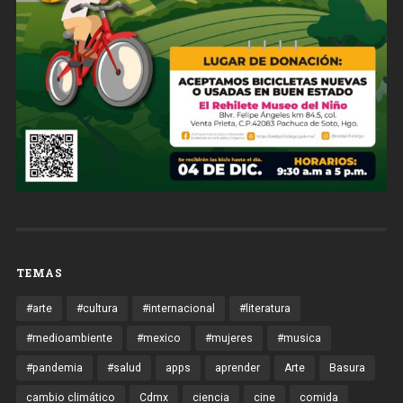
TEMAS
#arte
#cultura
#internacional
#literatura
#medioambiente
#mexico
#mujeres
#musica
#pandemia
#salud
apps
aprender
Arte
Basura
cambio climático
Cdmx
ciencia
cine
comida