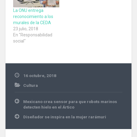
muralismo con hip hop
nacional y crear una
La ONU entrega
nueva forma de…
reconocimiento a los
murales de la CEDA
23 julio, 2018
En "Responsabilidad
social"
16 octubre, 2018
Cultura
Navegación
Mexicano crea sensor para que robots marinos
de
detecten hielo en el Ártico
entradas
Diseñador se inspira en la mujer rarámuri