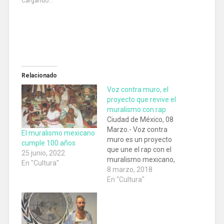
Cargando...
Relacionado
Voz contra muro, el
proyecto que revive el
muralismo con rap
Ciudad de México, 08
Marzo.- Voz contra
El muralismo mexicano
muro es un proyecto
cumple 100 años
que une el rap con el
25 junio, 2022
muralismo mexicano,
En "Cultura"
todo surgió gracias a la
8 marzo, 2018
idea de Mario Romero
En "Cultura"
y Paul Ginsburg
quienes tuvieron la
impresión de realizar
un trabajo de