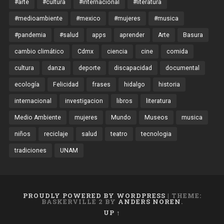
#arte
#cultura
#internacional
#literatura
#medioambiente
#mexico
#mujeres
#musica
#pandemia
#salud
apps
aprender
Arte
Basura
cambio climático
Cdmx
ciencia
cine
comida
cultura
danza
deporte
discapacidad
documental
ecología
Felicidad
frases
hidalgo
historia
internacional
investigacion
libros
literatura
Medio Ambiente
mujeres
Mundo
Museos
musica
niños
reciclaje
salud
teatro
tecnologia
tradiciones
UNAM
PROUDLY POWERED BY WORDPRESS
|
THEME:
BASKERVILLE 2 BY
ANDERS NOREN
.
UP ↑