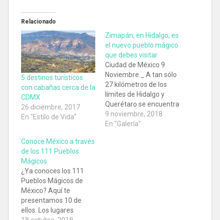
Relacionado
Zimapán, en Hidalgo, es
el nuevo pueblo mágico
que debes visitar
Ciudad de México 9
Noviembre._ A tan sólo
5 destinos turísticos
27 kilómetros de los
con cabañas cerca de la
límites de Hidalgo y
CDMX
Querétaro se encuentra
26 diciembre, 2017
este Pueblo Mágico.
9 noviembre, 2018
En "Estilo de Vida"
Planea un fin de
En "Galería"
semana en la
Conoce México a través
fantástica localidad
de los 111 Pueblos
de Zimapán. ¡No está
Mágicos
nada lejos! Si buscas
¿Ya conoces los 111
entretenimiento,
Pueblos Mágicos de
vacacionar, economizar
México? Aquí te
y cercanía, el estado de
presentamos 10 de
Hidalgo es tu mejor
ellos. Los lugares
opción. Así…
califican para ser
18 octubre, 2018