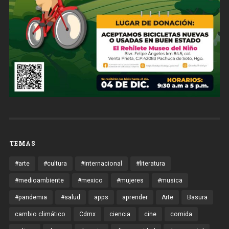
TEMAS
#arte
#cultura
#internacional
#literatura
#medioambiente
#mexico
#mujeres
#musica
#pandemia
#salud
apps
aprender
Arte
Basura
cambio climático
Cdmx
ciencia
cine
comida