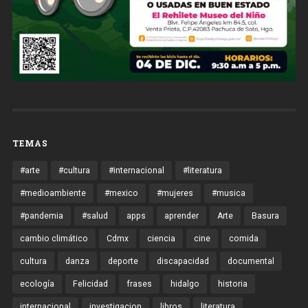
TEMAS
#arte
#cultura
#internacional
#literatura
#medioambiente
#mexico
#mujeres
#musica
#pandemia
#salud
apps
aprender
Arte
Basura
cambio climático
Cdmx
ciencia
cine
comida
cultura
danza
deporte
discapacidad
documental
ecología
Felicidad
frases
hidalgo
historia
internacional
investigacion
libros
literatura