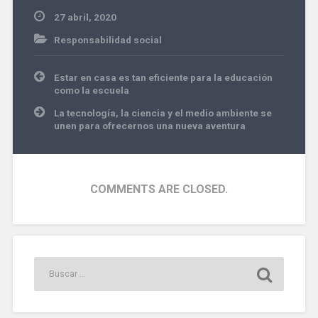
27 abril, 2020
Responsabilidad social
Navegación
Estar en casa es tan eficiente para la educación
de
como la escuela
entradas
La tecnología, la ciencia y el medio ambiente se
unen para ofrecernos una nueva aventura
COMMENTS ARE CLOSED.