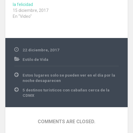
la felicidad
15 diciembre, 2017
En "Video"
22 diciembre, 2017
Estilo de Vida
Felicidad
Navegación
Estos lugares solo se pueden ver en el día por la
de
noche desaparecen
entradas
5 destinos turísticos con cabañas cerca de la
CDMX
COMMENTS ARE CLOSED.