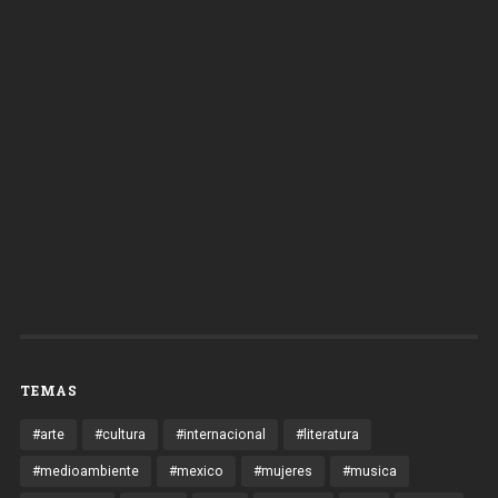
TEMAS
#arte
#cultura
#internacional
#literatura
#medioambiente
#mexico
#mujeres
#musica