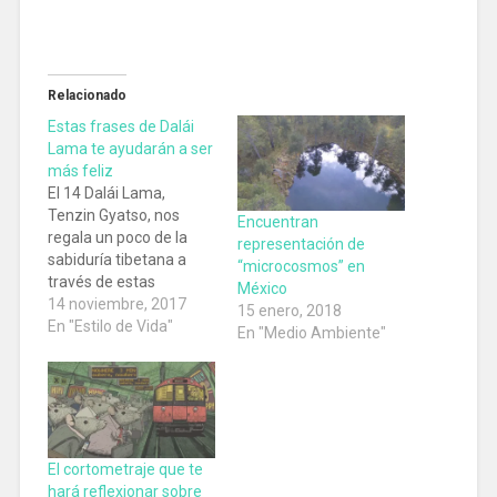
Relacionado
Estas frases de Dalái
Lama te ayudarán a ser
más feliz
El 14 Dalái Lama,
Tenzin Gyatso, nos
Encuentran
regala un poco de la
representación de
sabiduría tibetana a
“microcosmos” en
través de estas
México
inspiradoras frases que
14 noviembre, 2017
15 enero, 2018
nos pueden ayudar a
En "Estilo de Vida"
En "Medio Ambiente"
vivir mejor.
El cortometraje que te
hará reflexionar sobre