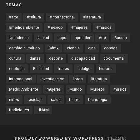
TEMAS
#arte
#cultura
#internacional
#literatura
#medioambiente
#mexico
#mujeres
#musica
#pandemia
#salud
apps
aprender
Arte
Basura
cambio climático
Cdmx
ciencia
cine
comida
cultura
danza
deporte
discapacidad
documental
ecología
Felicidad
frases
hidalgo
historia
internacional
investigacion
libros
literatura
Medio Ambiente
mujeres
Mundo
Museos
musica
niños
reciclaje
salud
teatro
tecnologia
tradiciones
UNAM
PROUDLY POWERED BY WORDPRESS
|
THEME: