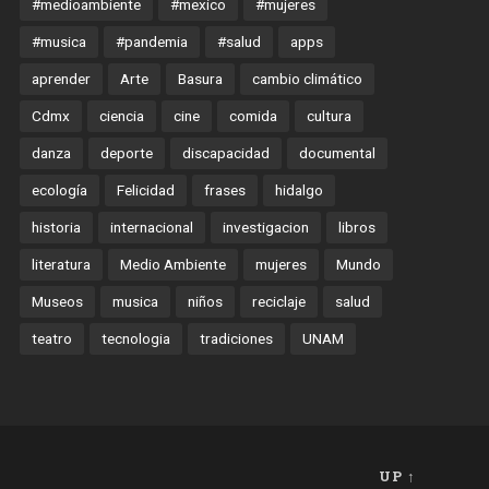
#medioambiente
#mexico
#mujeres
#musica
#pandemia
#salud
apps
aprender
Arte
Basura
cambio climático
Cdmx
ciencia
cine
comida
cultura
danza
deporte
discapacidad
documental
ecología
Felicidad
frases
hidalgo
historia
internacional
investigacion
libros
literatura
Medio Ambiente
mujeres
Mundo
Museos
musica
niños
reciclaje
salud
teatro
tecnologia
tradiciones
UNAM
UP ↑