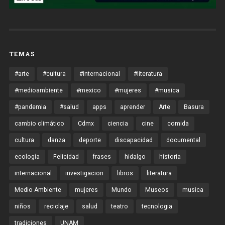
TEMAS
#arte
#cultura
#internacional
#literatura
#medioambiente
#mexico
#mujeres
#musica
#pandemia
#salud
apps
aprender
Arte
Basura
cambio climático
Cdmx
ciencia
cine
comida
cultura
danza
deporte
discapacidad
documental
ecología
Felicidad
frases
hidalgo
historia
internacional
investigacion
libros
literatura
Medio Ambiente
mujeres
Mundo
Museos
musica
niños
reciclaje
salud
teatro
tecnologia
tradiciones
UNAM