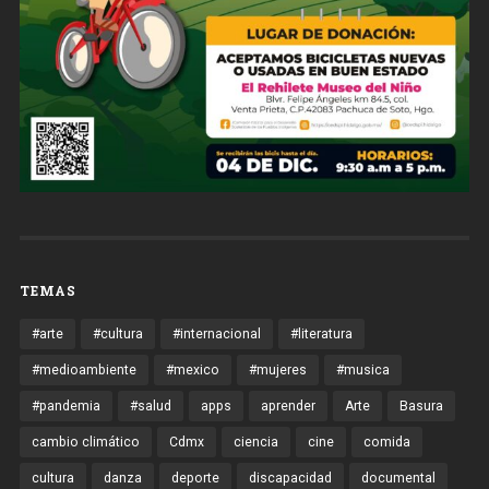
TEMAS
#arte
#cultura
#internacional
#literatura
#medioambiente
#mexico
#mujeres
#musica
#pandemia
#salud
apps
aprender
Arte
Basura
cambio climático
Cdmx
ciencia
cine
comida
cultura
danza
deporte
discapacidad
documental