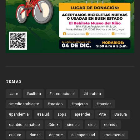
TEMAS
#arte
#cultura
#internacional
#literatura
#medioambiente
#mexico
#mujeres
#musica
#pandemia
#salud
apps
aprender
Arte
Basura
cambio climático
Cdmx
ciencia
cine
comida
cultura
danza
deporte
discapacidad
documental