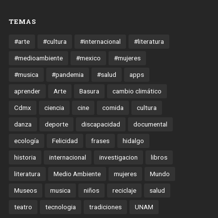
TEMAS
#arte
#cultura
#internacional
#literatura
#medioambiente
#mexico
#mujeres
#musica
#pandemia
#salud
apps
aprender
Arte
Basura
cambio climático
Cdmx
ciencia
cine
comida
cultura
danza
deporte
discapacidad
documental
ecología
Felicidad
frases
hidalgo
historia
internacional
investigacion
libros
literatura
Medio Ambiente
mujeres
Mundo
Museos
musica
niños
reciclaje
salud
teatro
tecnologia
tradiciones
UNAM