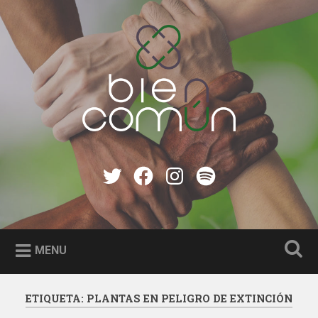
Skip
to
Search
content
Bien Común
Twitter
Facebook
instagram
Spotify
MENU
ETIQUETA:
PLANTAS EN PELIGRO DE EXTINCIÓN