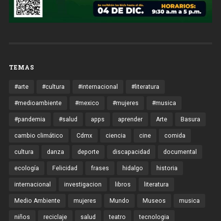
TEMAS
#arte
#cultura
#internacional
#literatura
#medioambiente
#mexico
#mujeres
#musica
#pandemia
#salud
apps
aprender
Arte
Basura
cambio climático
Cdmx
ciencia
cine
comida
cultura
danza
deporte
discapacidad
documental
ecología
Felicidad
frases
hidalgo
historia
internacional
investigacion
libros
literatura
Medio Ambiente
mujeres
Mundo
Museos
musica
niños
reciclaje
salud
teatro
tecnologia