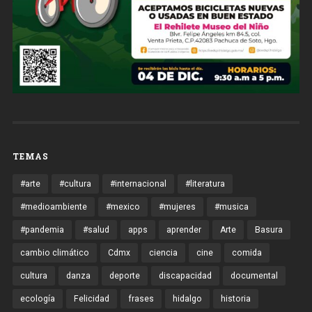
TEMAS
#arte
#cultura
#internacional
#literatura
#medioambiente
#mexico
#mujeres
#musica
#pandemia
#salud
apps
aprender
Arte
Basura
cambio climático
Cdmx
ciencia
cine
comida
cultura
danza
deporte
discapacidad
documental
ecología
Felicidad
frases
hidalgo
historia